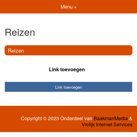
Menu +
Reizen
Reizen
Link toevoegen
Link toevoegen
Copyright © 2023 Onderdeel van
BaakmanMedia
&
Vrolijk Internet Services